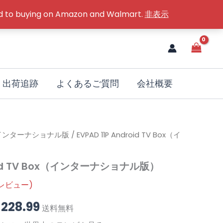
red to buying on Amazon and Walmart.
非表示
出荷追跡
よくあるご質問
会社概要
インターナショナル版
現
/ EVPAD 11P Android TV Box（イ
在
droid TV Box（インターナショナル版）
の
レビュー)
価
$
228.99
送料無料
格