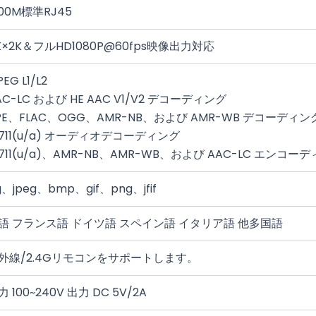
000M標準RJ45
K×2K＆フルHD1080P@60fps映像出力対応
EG L1/L2
AC-LC および HE AAC V1/V2 デコーディング
PE、FLAC、OGG、AMR-NB、および AMR-WB デコーディン
.711(u/a) オーディオデコーディング
.711(u/a)、AMR-NB、AMR-WB、および AAC-LC エンコー
g、jpeg、bmp、gif、png、jfif
語 フランス語 ドイツ語 スペイン語 イタリア語 他多国語
外線/2.4Gリモコンをサポートします。
力 100~240V 出力 DC 5V/2A