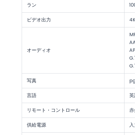
ラン
1
ビデオ出力
4
MP
A
オーディオ
A
G
G
写真
p
言語
英
リモート・コントロール
赤
供給電源
入