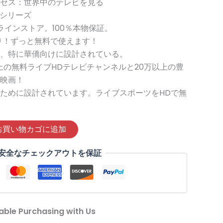
セス：世界中のテレビを見る
289.00
は
最新シリーズ
ンラインストア。100％本物保証。
US$228.99
り！ずっと無料で使えます！
で
、特に華僑向けに設計されている。
以上の無料ライブHDテレビチャンネルと20万以上の豊
。
す。
映画！
ために設計されています。ライブスポーツをHDで無
お買い物カゴに追加
安全なチェックアウトを保証
iable Purchasing with Us