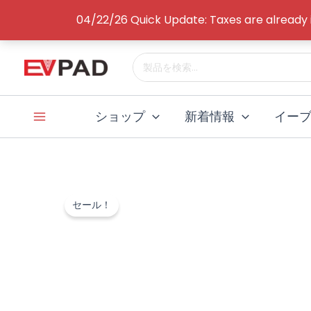
コ
04/22/26 Quick Update: Taxes are already
ン
テ
検
ン
索
ツ
す
へ
る：
ショップ
新着情報
イー
ス
キ
ッ
プ
セール！