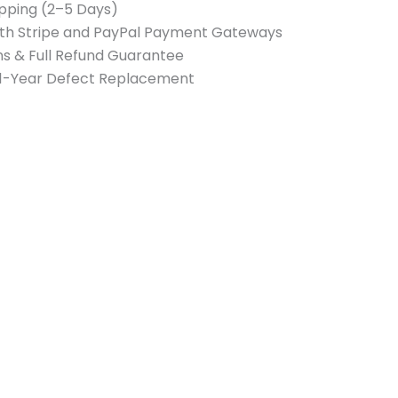
pping (2–5 Days)
th Stripe and PayPal Payment Gateways
s & Full Refund Guarantee
 1-Year Defect Replacement