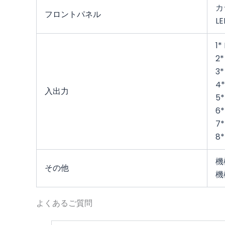
カ
フロントパネル
L
1*
2*
3*
4*
入出力
5
6*
7*
8*
機
その他
機
よくあるご質問