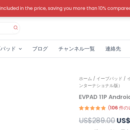
 included in the price, saving you more than 10% compa
ブパッド
ブログ
チャンネル一覧
連絡先
EVPAD
ホーム
/
イーブパッド
元
/
11P
ンターナショナル版）
Android
の
TV
EVPAD 11P An
Box（イ
価
ン
(
106
件の
タ
格
106
件の利用者
ー
US$
289.00
US
評価に基づ
は
ナ
く5段階評
価のうち、