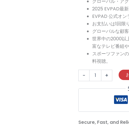
シ
グローバル・アク
4.69
点
US$
ョ
2025 EVPAD
ナ
EVPAD 公式オ
で
ル
版）
お支払いは1回限
し
個
グローバルな顧客
世界中の2000
た
富なテレビ番組や
スポーツファンの
料視聴。
-
+
Secure, Fast, and Rel