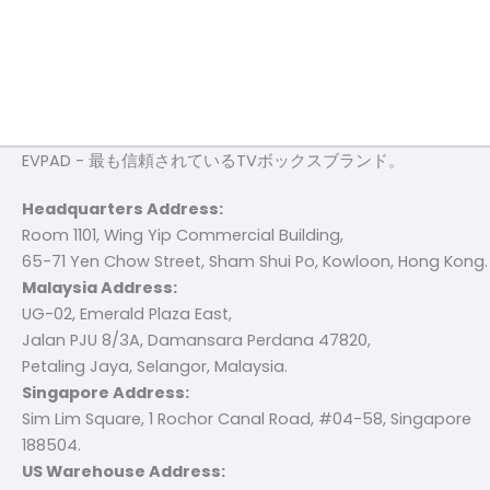
EVPAD - 最も信頼されているTVボックスブランド。
Headquarters Address:
Room 1101, Wing Yip Commercial Building,
65-71 Yen Chow Street, Sham Shui Po, Kowloon, Hong Kong.
Malaysia Address:
UG-02, Emerald Plaza East,
Jalan PJU 8/3A, Damansara Perdana 47820,
Petaling Jaya, Selangor, Malaysia.
Singapore Address:
Sim Lim Square, 1 Rochor Canal Road, #04-58, Singapore
188504.
US Warehouse Address: