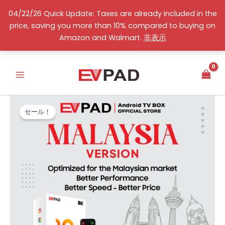
コ
04/22/26 Quick Update: Taxes are already included in the
ン
price, saving you more than 10% compared to buying on
テ
日本語
Amazon and Walmart.
非表示
ン
ツ
へ
ス
キ
ッ
セール！
プ