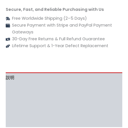
Secure, Fast, and Reliable Purchasing with Us
Free Worldwide Shipping (2–5 Days)
Secure Payment with Stripe and PayPal Payment
Gateways
30-Day Free Returns & Full Refund Guarantee
Lifetime Support & 1-Year Defect Replacement
説明
仕様
よくあるご質問
関連ビデオ
レビュー (12)