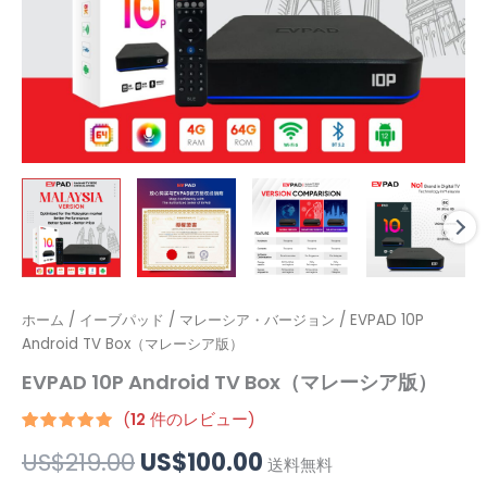
EVPAD
ホーム
/
イーブパッド
元
/
マレーシア・バージョン
現
/ EVPAD 10P
10P
Android TV Box（マレーシア版）
の
在
Android
EVPAD 10P Android TV Box（マレーシア版）
TV
価
の
Box（マ
(
12
件のレビュー)
レ
格
価
12
件の利用者
ー
US$
219.00
US$
100.00
評価に基づ
送料無料
シ
く5段階評
は
格