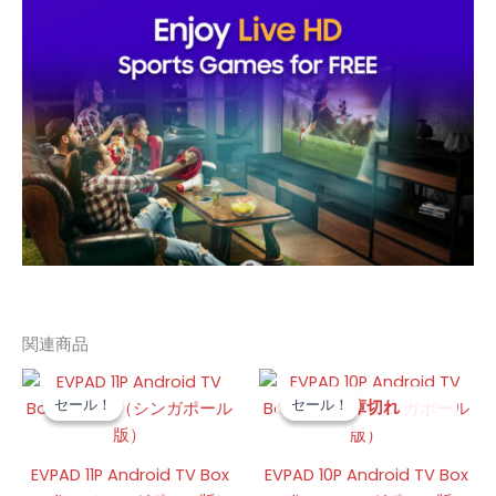
関連商品
元
現
元
現
の
在
の
在
セール！
セール！
セール！
セール！
在庫切れ
価
の
価
の
格
価
格
価
は
格
は
格
EVPAD 11P Android TV Box
EVPAD 10P Android TV Box
US$259.00
は
US$219.00
は