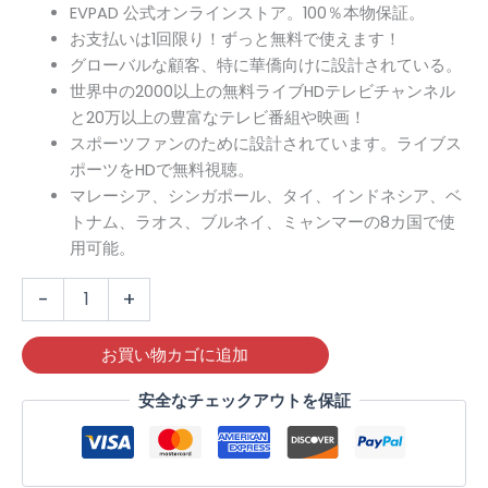
価のうち、
ア
EVPAD 公式オンラインストア。100％本物保証。
5.00
点
版）
US$219.00
は
お支払いは1回限り！ずっと無料で使えます！
個
グローバルな顧客、特に華僑向けに設計されている。
で
US$100.00
世界中の2000以上の無料ライブHDテレビチャンネル
し
で
と20万以上の豊富なテレビ番組や映画！
スポーツファンのために設計されています。ライブス
た。
す。
ポーツをHDで無料視聴。
マレーシア、シンガポール、タイ、インドネシア、ベ
トナム、ラオス、ブルネイ、ミャンマーの8カ国で使
用可能。
-
+
お買い物カゴに追加
安全なチェックアウトを保証