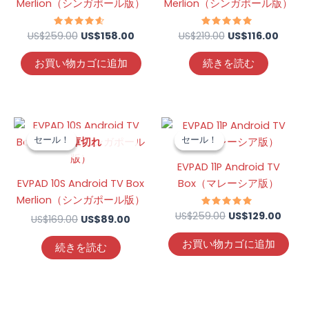
で
US$158.00
で
US$11
Merlion（シンガポール版）
Merlion（シンガポール版）
し
で
し
で
た。
す。
た。
す。
US$
259.00
5段階中
US$
158.00
US$
219.00
5段階中
US$
116.00
4.39
4.67
の評価
の評価
お買い物カゴに追加
続きを読む
元
現
元
現
の
在
の
在
セール！
セール！
セール！
セール！
在庫切れ
価
の
価
の
格
価
格
価
EVPAD 11P Android TV
は
格
は
格
EVPAD 10S Android TV Box
Box（マレーシア版）
US$169.00
は
US$259.00
は
で
US$89.00
で
US$1
Merlion（シンガポール版）
し
で
し
で
US$
259.00
5段階中
US$
129.00
US$
169.00
US$
89.00
た。
す。
た。
す。
4.88
の評価
お買い物カゴに追加
続きを読む