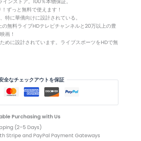
ンラインストア。100％本物保証。
259.00
は
り！ずっと無料で使えます！
、特に華僑向けに設計されている。
US$188.00
以上の無料ライブHDテレビチャンネルと20万以上の豊
で
映画！
ために設計されています。ライブスポーツをHDで無
。
す。
安全なチェックアウトを保証
iable Purchasing with Us
pping (2–5 Days)
th Stripe and PayPal Payment Gateways