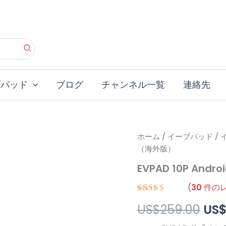
ブパッド
ブログ
チャンネル一覧
連絡先
ホーム
/
イーブパッド
元
/
（海外版）
の
EVPAD 10P An
価
(
30
件のレ
格
30
件の利用者
US$
259.00
US
評価に基づ
は
く5段階評
価のうち、