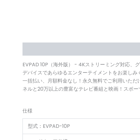
説明
仕様
よくあるご質問
関連ビデオ
レビュ
EVPAD 10P（海外版） - 4Kストリーミング対
デバイスであらゆるエンターテイメントをお楽しみく
一括払い、月額料金なし！永久無料でご利用いただけ
ネルと20万以上の豊富なテレビ番組と映画！スポー
仕様
型式：EVPAD-10P