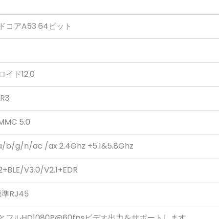
ドコアA53 64ビット
イド12.0
R3
MMC 5.0
 a/b/g/n/ac /ax 2.4Ghz +5.1&5.8Ghz
2+BLE/V3.0/V2.1+EDR
標準RJ45
KとフルHD1080P@60fpsビデオ出力をサポートします。