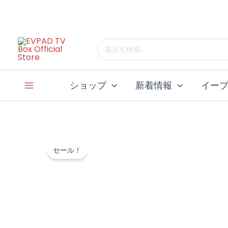
コ
ン
テ
検
ン
索
ツ
す
へ
る：
ショップ
新着情報
イー
ス
キ
ッ
プ
セール！