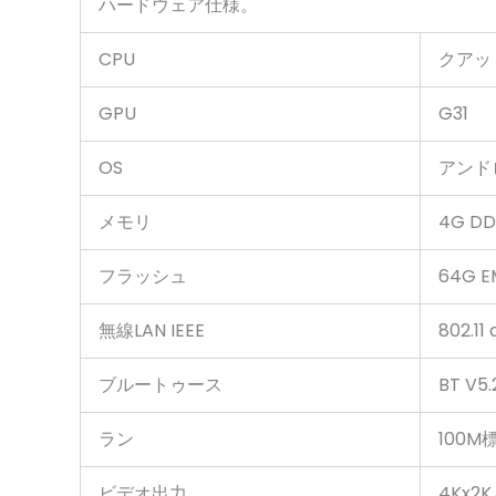
ハードウェア仕様。
CPU
クアッ
GPU
G31
OS
アンドロ
メモリ
4G DD
フラッシュ
64G E
無線LAN IEEE
802.11
ブルートゥース
BT V5.
ラン
100M
ビデオ出力
4Kx2