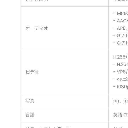
- MPEG
- AA
オーディオ
- AP
- G.
- G.
H.265/
- H.2
ビデオ
- VP6
- 4K
- 108
写真
pg、jp
言語
英語 