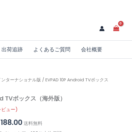
出荷追跡
よくあるご質問
会社概要
インターナショナル版
現
/ EVPAD 10P Android TVボックス
在
droid TVボックス（海外版）
の
ビュー)
価
$
188.00
送料無料
格