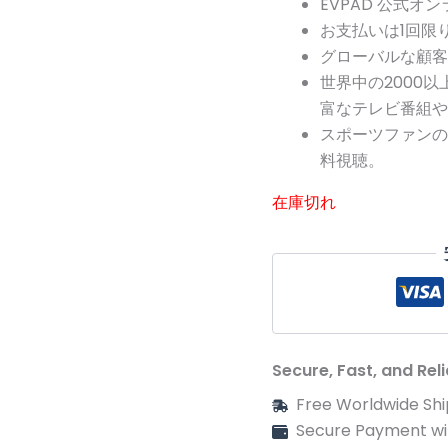
EVPAD 公式オ
4.73
点
US$
お支払いは1回限
グローバルな顧客
で
世界中の2000
し
富なテレビ番組や
スポーツファンの
た
料視聴。
在庫切れ
Secure, Fast, and Rel
Free Worldwide Shi
Secure Payment wi