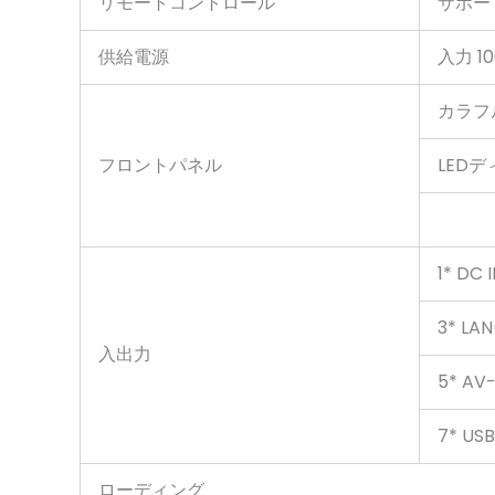
リモートコントロール
サポー
供給電源
入力 10
カラフ
フロントパネル
LED
1* DC 
3* LAN
入出力
5* AV
7* USB
ローディング