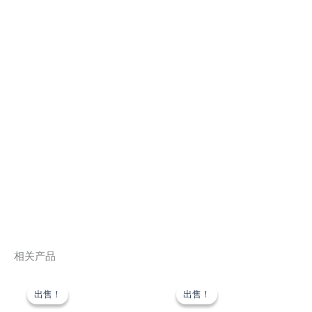
相关产品
原
当
原
当
价
前
价
前
出售！
出售！
出售！
出售！
为：
价
为：
价