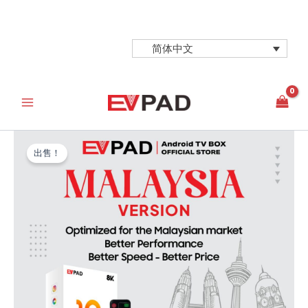
跳
至
内
简体中文
容
出售！