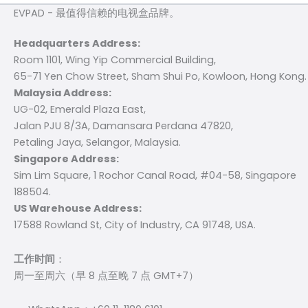
EVPAD - 最值得信赖的电视盒品牌。
Headquarters Address:
Room 1101, Wing Yip Commercial Building,
65-71 Yen Chow Street, Sham Shui Po, Kowloon, Hong Kong.
Malaysia Address:
UG-02, Emerald Plaza East,
Jalan PJU 8/3A, Damansara Perdana 47820,
Petaling Jaya, Selangor, Malaysia.
Singapore Address:
Sim Lim Square, 1 Rochor Canal Road, #04-58, Singapore
188504.
US Warehouse Address:
17588 Rowland St, City of Industry, CA 91748, USA.
工作时间
：
周一至周六（早 8 点至晚 7 点 GMT+7）