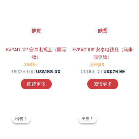
US$259.00。
格
US$169.00。
格
为：
为：
US$188.00。
US$79
缺货
缺货
EVPAD 10P 安卓电视盒（国际
EVPAD 10S 安卓电视盒（马来
版）
西亚版）
US$
259.00
评分
US$
188.00
US$
169.00
评分
US$
79.99
4.73
4.75
&sol; 5
&sol; 5
阅读更多
阅读更多
原
当
原
当
价
前
价
前
出售！
出售！
出售！
出售！
为：
价
为：
价
US$169.00。
格
US$219.00。
格
为：
为：
US$89.00。
US$11