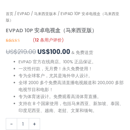
EVPAD
首页
/
EVPAD
/
马来西亚版本
原
/ EVPAD 10P 安卓电视盒（马来西亚
当
10P
版）
价
前
安
EVPAD 10P 安卓电视盒（马来西亚版）
卓
为：
价
电
(
12
条用户评价)
视
US$219.00。
格
评级
12
5.00
/
盒
US$
219.00
US$
100.00
5，已有
位
& 免费送货
（马
客户进行了
为：
评价
来
EVPAD 官方在线商店。100% 正品保证。
西
US$100.00。
一次性付款，无月费！永久免费使用！
亚
专为全球客户，尤其是海外华人设计。
版）
全球 2000 多个免费高清直播电视频道和 200,000 多部
数
量
电视节目和电影！
专为体育迷设计。免费观看高清体育直播。
支持在 8 个国家使用，包括马来西亚、新加坡、泰国、
印度尼西亚、越南、老挝、文莱和缅甸。
-
+