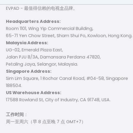
EVPAD - 最值得信赖的电视盒品牌。
Headquarters Address:
Room 1101, Wing Yip Commercial Building,
65-71 Yen Chow Street, Sham Shui Po, Kowloon, Hong Kong.
Malaysia Address:
UG-02, Emerald Plaza East,
Jalan PJU 8/3A, Damansara Perdana 47820,
Petaling Jaya, Selangor, Malaysia.
Singapore Address:
Sim Lim Square, 1 Rochor Canal Road, #04-58, Singapore
188504.
US Warehouse Address:
17588 Rowland St, City of Industry, CA 91748, USA.
工作时间
：
周一至周六（早 8 点至晚 7 点 GMT+7）