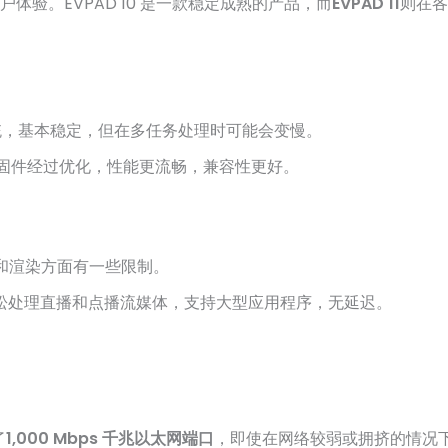
验。EVPAD 10 是一款稳定成熟的产品，而
EVPAD 11
则在各
）系统，基本稳定，但在多任务处理时可能会变慢。
 12，固件经过优化，性能更流畅，兼容性更好。
码和渲染方面有一些限制。
松处理直播和点播流媒体，支持大型应用程序，无延迟。
了
1,000 Mbps 千兆以太网端口
，即使在网络较弱或拥挤的情况