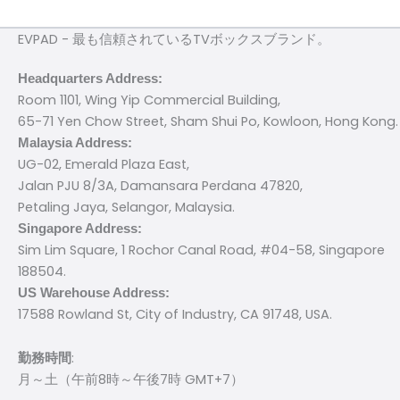
EVPAD - 最も信頼されているTVボックスブランド。
Headquarters Address:
Room 1101, Wing Yip Commercial Building,
65-71 Yen Chow Street, Sham Shui Po, Kowloon, Hong Kong.
Malaysia Address:
UG-02, Emerald Plaza East,
Jalan PJU 8/3A, Damansara Perdana 47820,
Petaling Jaya, Selangor, Malaysia.
Singapore Address:
Sim Lim Square, 1 Rochor Canal Road, #04-58, Singapore
188504.
US Warehouse Address:
17588 Rowland St, City of Industry, CA 91748, USA.
:
勤務時間
月～土（午前8時～午後7時 GMT+7）