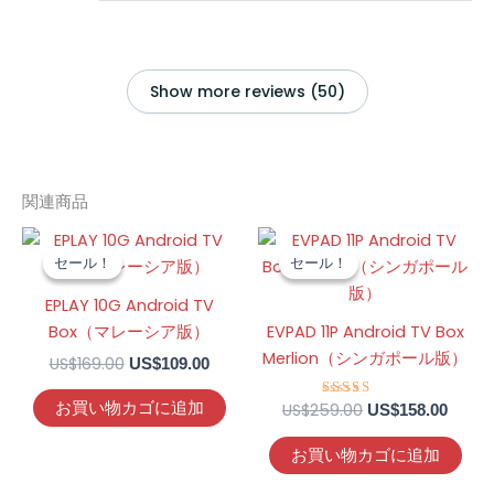
Show more reviews (50)
関連商品
元
現
元
現
の
在
の
在
セール！
セール！
セール！
セール！
価
の
価
の
格
価
格
価
EPLAY 10G Android TV
は
格
は
格
Box（マレーシア版）
EVPAD 11P Android TV Box
US$169.00
は
US$259.00
は
で
US$109.00
で
US$15
Merlion（シンガポール版）
US$
169.00
US$
109.00
し
で
し
で
た。
す。
た。
す。
お買い物カゴに追加
US$
259.00
5段階中
US$
158.00
4.39
の評価
お買い物カゴに追加