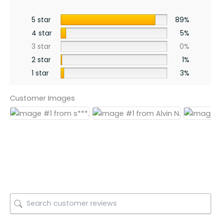
5 star
89%
4 star
5%
3 star
0%
2 star
1%
1 star
3%
Customer Images