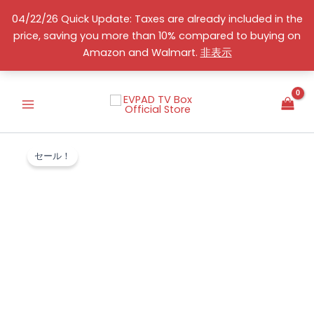
コ
04/22/26 Quick Update: Taxes are already included in the
ン
price, saving you more than 10% compared to buying on
テ
日本語
Amazon and Walmart.
非表示
ン
ツ
へ
ス
キ
ッ
セール！
プ