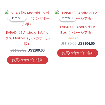
元
現
元
現
の
在
の
在
セール！
セール！
セール！
セール！
価
の
価
の
格
価
格
価
EVPAD 11S Android TV
は
格
は
格
EVPAD 12S Android TVボッ
Box（マレーシア版）
US$189.00
は
US$189.00
は
で
US$169.00
で
US$10
クス Merlion（シンガポール
し
で
し
で
US$
189.00
5段階中
版）
US$
104.00
た。
す。
た。
す。
5.00
の評価
US$
189.00
US$
169.00
お買い物カゴに追加
お買い物カゴに追加