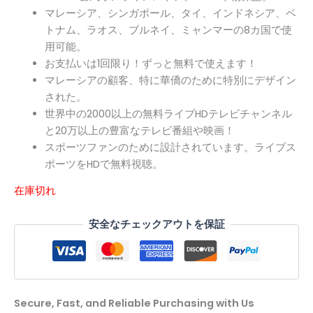
US$169.00
は
4.75
点
マレーシア、シンガポール、タイ、インドネシア、ベ
トナム、ラオス、ブルネイ、ミャンマーの8カ国で使
で
US$79.99
用可能。
し
で
お支払いは1回限り！ずっと無料で使えます！
マレーシアの顧客、特に華僑のために特別にデザイン
た。
す。
された。
世界中の2000以上の無料ライブHDテレビチャンネル
と20万以上の豊富なテレビ番組や映画！
スポーツファンのために設計されています。ライブス
ポーツをHDで無料視聴。
在庫切れ
安全なチェックアウトを保証
Secure, Fast, and Reliable Purchasing with Us