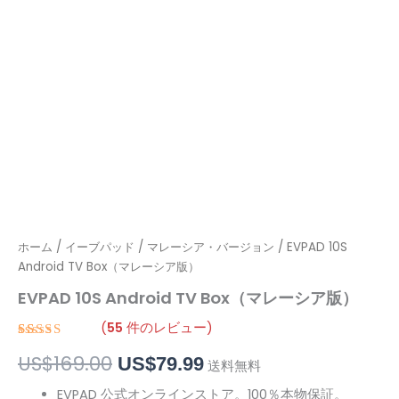
ホーム
/
イーブパッド
/
マレーシア・バージョン
/ EVPAD 10S
元
現
Android TV Box（マレーシア版）
の
在
EVPAD 10S Android TV Box（マレーシア版）
価
の
(
55
件のレビュー)
格
価
55
件の利用
US$
169.00
US$
79.99
者評価に
送料無料
基づく5段
は
格
階評価の
EVPAD 公式オンラインストア。100％本物保証。
うち、