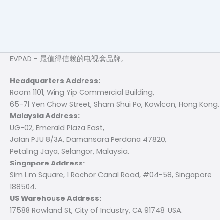
EVPAD - 最值得信赖的电视盒品牌。
Headquarters Address:
Room 1101, Wing Yip Commercial Building,
65-71 Yen Chow Street, Sham Shui Po, Kowloon, Hong Kong.
Malaysia Address:
UG-02, Emerald Plaza East,
Jalan PJU 8/3A, Damansara Perdana 47820,
Petaling Jaya, Selangor, Malaysia.
Singapore Address:
Sim Lim Square, 1 Rochor Canal Road, #04-58, Singapore
188504.
US Warehouse Address:
17588 Rowland St, City of Industry, CA 91748, USA.