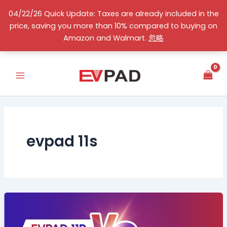
跳
04/22/26 Quick Update: Taxes are already included in the
至
price, saving you more than 10% compared to buying on
内
简体中文
Amazon and Walmart.
忽略
容
evpad 11s