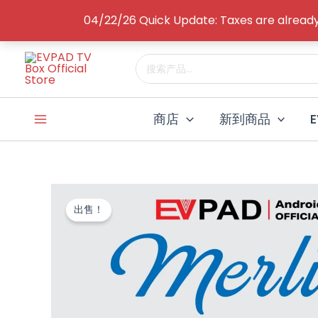
跳
04/22/26 Quick Update: Taxes are alread
至
内
搜
容
索
商店
新到商品
出售！