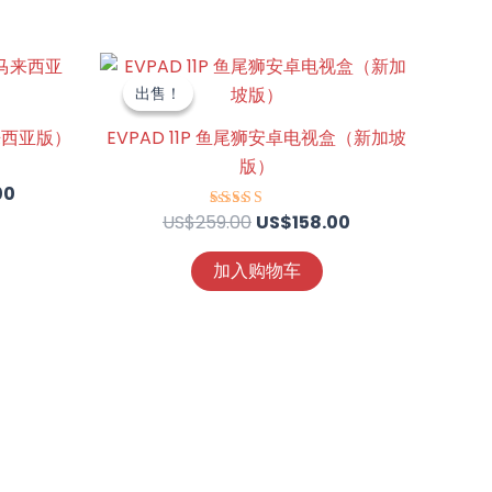
当
原
当
前
价
前
出售！
出售！
价
为：
价
00。
格
US$259.00。
格
马来西亚版）
EVPAD 11P 鱼尾狮安卓电视盒（新加坡
为：
为：
版）
US$129.00。
US$158.00。
00
US$
259.00
US$
158.00
评分
4.39
&sol; 5
加入购物车