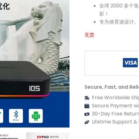
全球 2000 多个
影！
专为体育迷设计。
无货
Secure, Fast, and Rel
Free Worldwide Shi
Secure Payment wi
30-Day Free Return
Lifetime Support &