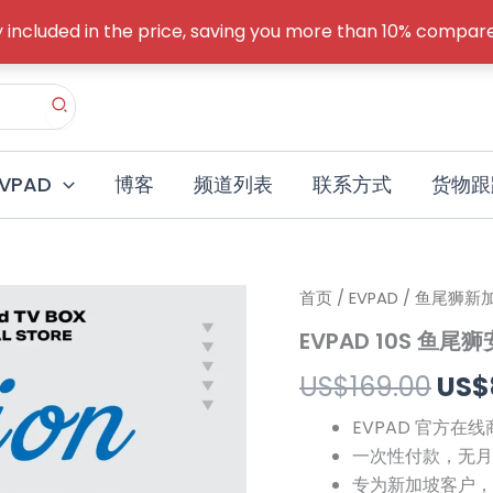
y included in the price, saving you more than 10% comp
EVPAD
博客
频道列表
联系方式
货物跟
首页
/
EVPAD
/
鱼尾狮新
原
EVPAD 10S 
价
US$
169.00
US$
为：
EVPAD 官方在线
US$
一次性付款，无月
专为新加坡客户，