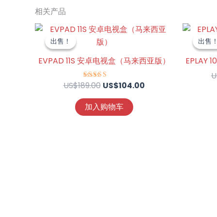
相关产品
原
当
价
前
出售！
出售！
出售
出售
为：
价
US$189.00。
格
EVPAD 11S 安卓电视盒（马来西亚版）
EPLAY
为：
U
US$104.00。
US$
189.00
US$
104.00
评分
5.00
&sol; 5
加入购物车