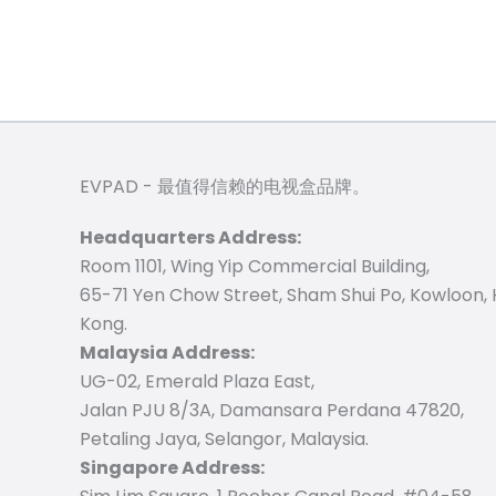
EVPAD - 最值得信赖的电视盒品牌。
Headquarters Address:
Room 1101, Wing Yip Commercial Building,
65-71 Yen Chow Street, Sham Shui Po, Kowloon,
Kong.
Malaysia Address:
UG-02, Emerald Plaza East,
Jalan PJU 8/3A, Damansara Perdana 47820,
Petaling Jaya, Selangor, Malaysia.
Singapore Address: