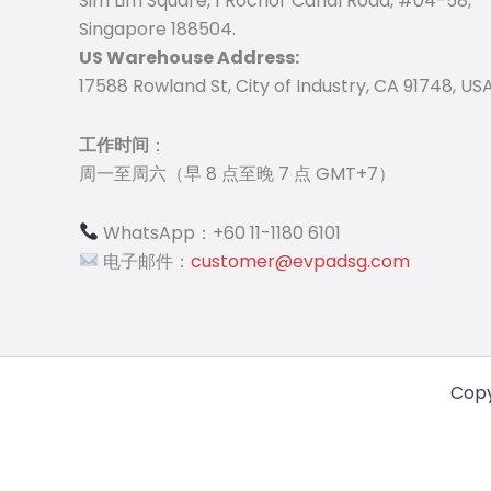
Sim Lim Square, 1 Rochor Canal Road, #04-58,
Singapore 188504.
US Warehouse Address:
17588 Rowland St, City of Industry, CA 91748, USA
工作时间
：
周一至周六（早 8 点至晚 7 点 GMT+7）
WhatsApp：+60 11-1180 6101
电子邮件：
customer@evpadsg.com
Copy