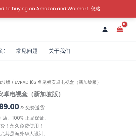
ared to buying on Amazon and Walmart.
忽略
踪
常见问题
关于我们
加坡版
/ EVPAD 10S 鱼尾狮安卓电视盒（新加坡版）
当
鱼尾狮安卓电视盒（新加坡版）
前
89.00
价
& 免费送货
商店。100% 正品保证。
169.00。
格
费！永久免费使用！
为：
尤其是海外华人设计。