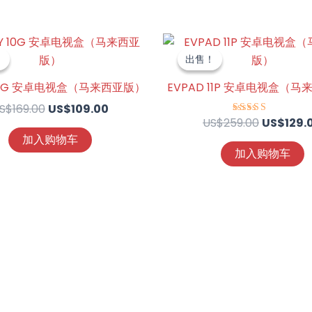
原
当
原
价
前
价
！
！
出售！
出售！
为：
价
为：
US$169.00。
格
US$259.
 10G 安卓电视盒（马来西亚版）
EVPAD 11P 安卓电视盒（
为：
S$
169.00
US$
109.00
US$109.00。
US$
259.00
US$
129.
评分
4.88
加入购物车
&sol; 5
加入购物车