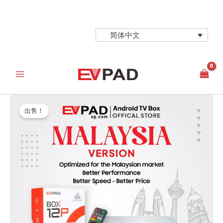
跳
至
内
简体中文
容
出售！