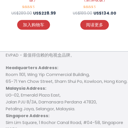
US$
289.00
评分
US$
228.99
US$
189.00
评分
US$
134.00
4.69
4.75
&sol; 5
&sol; 5
加入购物车
阅读更多
EVPAD - 最值得信赖的电视盒品牌。
Headquarters Address:
Room 1101, Wing Yip Commercial Building,
65-71 Yen Chow Street, Sham Shui Po, Kowloon, Hong Kong.
Malaysia Address:
UG-02, Emerald Plaza East,
Jalan PJU 8/3A, Damansara Perdana 47820,
Petaling Jaya, Selangor, Malaysia.
Singapore Address:
Sim Lim Square, 1 Rochor Canal Road, #04-58, Singapore