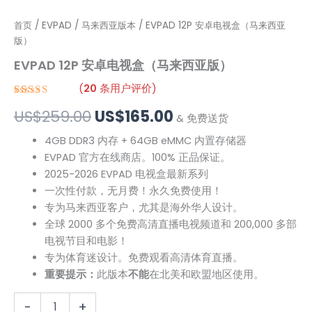
EVPAD
首页
/
EVPAD
/
马来西亚版本
原
/ EVPAD 12P 安卓电视盒（马来西亚
当
12P
版）
价
前
安
EVPAD 12P 安卓电视盒（马来西亚版）
卓
为：
价
电
(
20
条用户评价)
视
US$259.00。
格
评级
20
4.95
盒
US$
259.00
US$
165.00
/ 5，已有
& 免费送货
（马
位客户进行
为：
了评价
来
4GB DDR3 内存 + 64GB eMMC 内置存储器
西
US$165.00。
EVPAD 官方在线商店。100% 正品保证。
亚
2025-2026 EVPAD 电视盒最新系列
版）
一次性付款，无月费！永久免费使用！
数
量
专为马来西亚客户，尤其是海外华人设计。
全球 2000 多个免费高清直播电视频道和 200,000 多部
电视节目和电影！
专为体育迷设计。免费观看高清体育直播。
重要提示：
此版本
不能
在北美和欧盟地区使用。
-
+