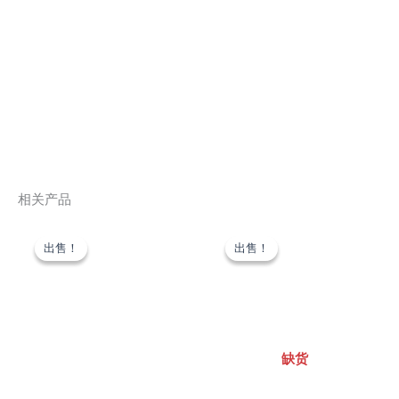
相关产品
原
当
原
当
价
前
价
前
出售！
出售！
出售！
出售！
为：
价
为：
价
US$259.00。
格
US$199.00。
格
为：
为：
US$129.00。
US$15
缺货