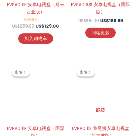
EVPAD 11P 安卓电视盒（马来
EVPAD 10S 安卓电视盒（国际
西亚版）
版）
US$
199.00
US$
159.99
US$
259.00
评分
US$
129.00
4.88
阅读更多
&sol; 5
加入购物车
原
当
原
当
价
前
价
前
出售！
出售！
出售！
出售！
为：
价
为：
价
US$289.00。
格
US$189.00。
格
为：
为：
US$228.99。
US$1
缺货
EVPAD 11P 安卓电视盒（国际
EVPAD 11S 鱼尾狮安卓电视盒
版）
（新加坡版）