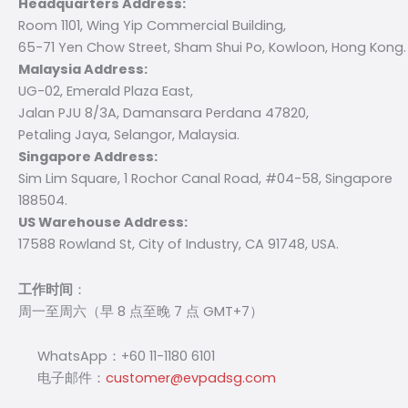
Headquarters Address:
Room 1101, Wing Yip Commercial Building,
65-71 Yen Chow Street, Sham Shui Po, Kowloon, Hong Kong.
Malaysia Address:
UG-02, Emerald Plaza East,
Jalan PJU 8/3A, Damansara Perdana 47820,
Petaling Jaya, Selangor, Malaysia.
Singapore Address:
Sim Lim Square, 1 Rochor Canal Road, #04-58, Singapore
188504.
US Warehouse Address:
17588 Rowland St, City of Industry, CA 91748, USA.
工作时间
：
周一至周六（早 8 点至晚 7 点 GMT+7）
WhatsApp：+60 11-1180 6101
电子邮件：
customer@evpadsg.com