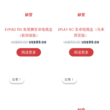
US$89.00。
US$8
缺货
缺货
EVPAD 10S 鱼尾狮安卓电视盒
EPLAY 6C 安卓电视盒（马来
（新加坡版）
西亚版）
US$
169.00
US$
89.00
US$
159.00
US$
89.00
阅读更多
阅读更多
原
当
原
当
价
前
价
前
出售！
出售！
出售！
出售！
为：
价
为：
价
US$219.00。
格
US$169.00。
格
为：
为：
US$100.00。
US$79