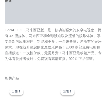
描述
其他信息
用户评价 (0)
EVPAD 10G（马来西亚版）是一款功能强大的安卓电视盒，拥
有 4K 流媒体、马来西亚和全球频道以及流畅的娱乐体验。享
受最新的应用程序、功能和更多，一台设备满足您所有的娱乐
需求。现在就升级您的家庭娱乐体验！2000 多部免费电影和
直播频道！一次性付款，无需月费！马来西亚最畅销产品。专
为体育爱好者设计，免费观看高清直播。100% 正品保证。
相关产品
原
当
原
当
价
前
价
前
出售！
出售！
出售！
出售！
为：
价
为：
价
US$169.00。
格
US$159.00。
格
为：
为：