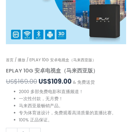
EPLAY
首页
/
播放
/ EPLAY 10G 安卓电视盒（马来西亚版）
原
当
10G
EPLAY 10G 安卓电视盒（马来西亚版）
价
前
安
卓
US$
169.00
US$
109.00
为：
价
& 免费送货
电
视
2000 多部免费电影和直播频道！
US$169.00。
格
盒
一次性付款，无月费！
（马
为：
马来西亚最畅销产品。
来
西
专为体育迷设计，免费观看高清质量的直播比赛。
US$109.00。
亚
100% 正品保证。
版）
数