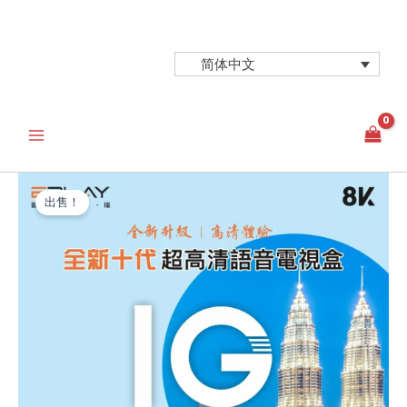
跳
至
内
简体中文
容
出售！