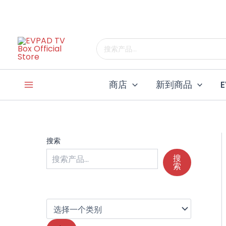
跳
至
内
选
择
搜
容
一
索
个
类
商店
新到商品
别
搜索
搜
索