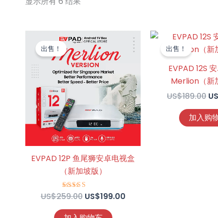
显示所有 6 结果
原
当
原
价
前
价
出售！
出售！
为：
价
为
US$259.00。
格
US
EVPAD 12S
为：
Merlion（
US$199.00。
US$
189.00
U
加入购
EVPAD 12P 鱼尾狮安卓电视盒
（新加坡版）
US$
259.00
US$
199.00
评分
4.74
&sol; 5
加入购物车