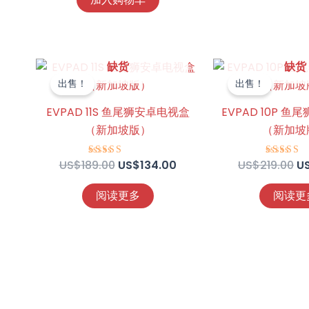
原
当
原
缺货
缺货
价
前
价
出售！
出售！
为：
价
为
US$189.00。
格
U
EVPAD 11S 鱼尾狮安卓电视盒
EVPAD 10P 
为：
（新加坡版）
（新加坡
US$134.00。
US$
189.00
US$
134.00
US$
219.00
U
评分
评分
4.75
4.67
&sol; 5
&sol; 
阅读更多
阅读更