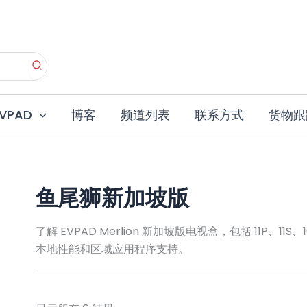
按
价
格
排
序：
从
高
EVPAD
博客
频道列表
联系方式
货物跟
到
低
鱼尾狮新加坡版
了解 EVPAD Merlion 新加坡版电视盒，包括 11P、1
本地性能和区域应用程序支持。