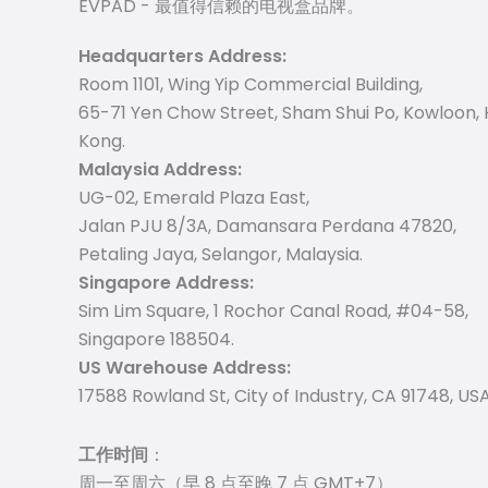
EVPAD - 最值得信赖的电视盒品牌。
Headquarters Address:
Room 1101, Wing Yip Commercial Building,
65-71 Yen Chow Street, Sham Shui Po, Kowloon,
Kong.
Malaysia Address:
UG-02, Emerald Plaza East,
Jalan PJU 8/3A, Damansara Perdana 47820,
Petaling Jaya, Selangor, Malaysia.
Singapore Address:
Sim Lim Square, 1 Rochor Canal Road, #04-58,
Singapore 188504.
US Warehouse Address:
17588 Rowland St, City of Industry, CA 91748, USA
工作时间
：
周一至周六（早 8 点至晚 7 点 GMT+7）