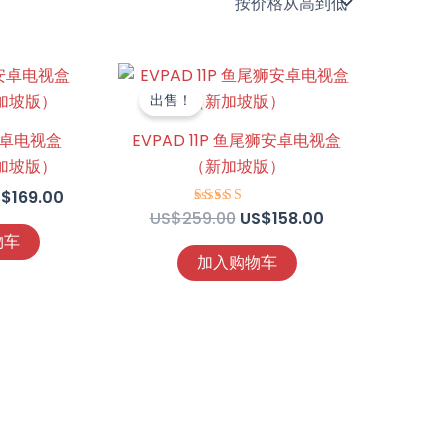
当
原
当
前
价
前
出售！
：
价
为：
价
$189.00。
格
US$259.00。
格
 安卓电视盒
EVPAD 11P 鱼尾狮安卓电视盒
为：
为：
新加坡版）
（新加坡版）
US$169.00。
US$158.00。
S$
169.00
US$
259.00
US$
158.00
评分
4.39
物车
&sol; 5
加入购物车