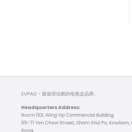
EVPAD - 最值得信赖的电视盒品牌。
Headquarters Address:
Room 1101, Wing Yip Commercial Building,
65-71 Yen Chow Street, Sham Shui Po, Kowloon,
Kong.