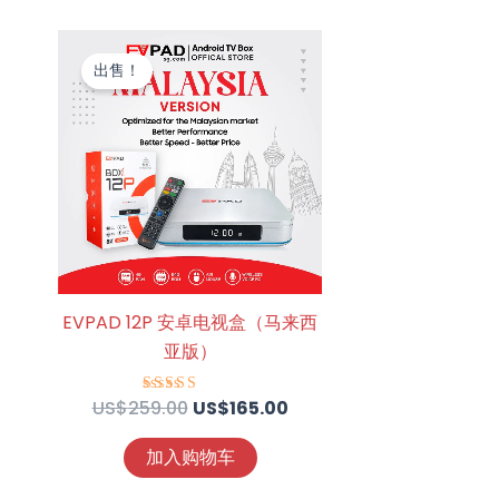
原
当
价
前
出售！
为：
价
US$259.00。
格
为：
US$165.00。
EVPAD 12P 安卓电视盒（马来西
亚版）
US$
259.00
US$
165.00
评分
4.95
&sol; 5
加入购物车