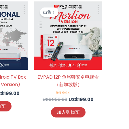
当
原
当
前
价
前
出售！
：
价
为：
价
S$239.00。
格
US$259.00。
格
为：
为：
US$199.00。
US$199.00。
droid TV Box
EVPAD 12P 鱼尾狮安卓电视盒
 Version)
（新加坡版）
S$
199.00
US$
259.00
US$
199.00
评分
4.74
物车
&sol; 5
加入购物车