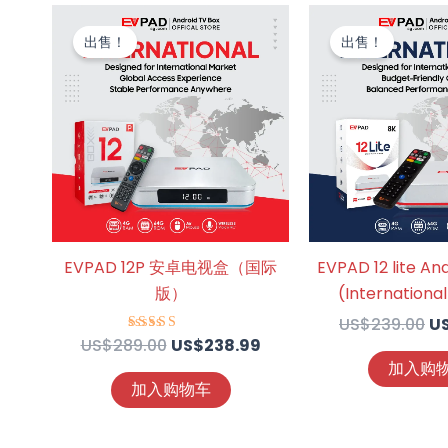
原
当
原
价
前
价
出售！
出售！
为：
价
为
US$289.00。
格
U
为：
US$238.99。
EVPAD 12P 安卓电视盒（国际
EVPAD 12 lite An
版）
(International
US$
239.00
U
US$
289.00
US$
238.99
评分
4.57
加入购
&sol; 5
加入购物车