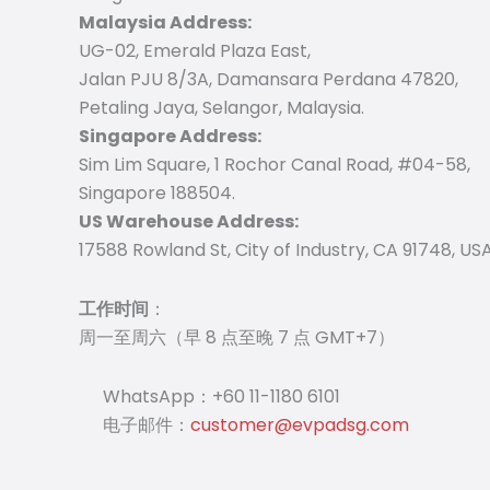
Malaysia Address:
UG-02, Emerald Plaza East,
Jalan PJU 8/3A, Damansara Perdana 47820,
Petaling Jaya, Selangor, Malaysia.
Singapore Address:
Sim Lim Square, 1 Rochor Canal Road, #04-58,
Singapore 188504.
US Warehouse Address:
17588 Rowland St, City of Industry, CA 91748, USA
工作时间
：
周一至周六（早 8 点至晚 7 点 GMT+7）
WhatsApp：+60 11-1180 6101
电子邮件：
customer@evpadsg.com