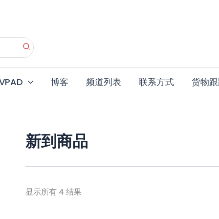
按
价
格
排
序：
从
高
EVPAD
博客
频道列表
联系方式
货物跟
到
低
新到商品
显示所有 4 结果