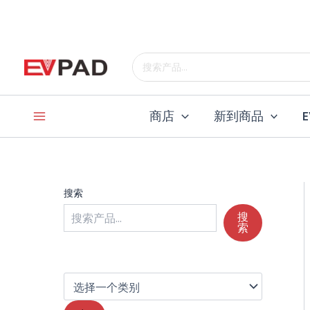
跳
至
内
选
择
搜
容
一
索
个
类
商店
新到商品
别
搜索
搜
索