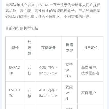
自2014年成立以来，EVPAD一直专注于为全球华人用户提供
高品质、高性能、高性价比的智能电视盒子。产品线涵盖基
础机型到旗舰机型，适合不同地区、不同需求的用户。
目前流行的机型包括
处
网络
型号
理
存储设备
用户定位
功能
器
支持
EVPAD
八
4GB 内存 +
高端用户、
Wi-
11P
核
64GB ROM
技术爱好者
Fi 6
双频
EVPAD
八
4GB 内存 +
Wi-
家庭用户
11S
核
64GB ROM
Fi