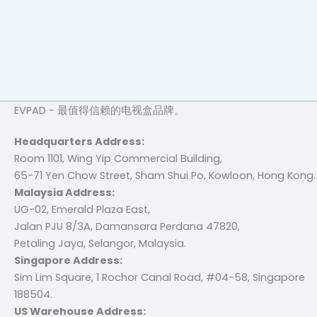
EVPAD - 最值得信赖的电视盒品牌。
Headquarters Address:
Room 1101, Wing Yip Commercial Building,
65-71 Yen Chow Street, Sham Shui Po, Kowloon, Hong Kong.
Malaysia Address:
UG-02, Emerald Plaza East,
Jalan PJU 8/3A, Damansara Perdana 47820,
Petaling Jaya, Selangor, Malaysia.
Singapore Address:
Sim Lim Square, 1 Rochor Canal Road, #04-58, Singapore
188504.
US Warehouse Address: