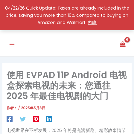
跳
04/22/26 Quick Update: Taxes are already included in the
至
price, saving you more than 10% compared to buying on
内
简体中文
Amazon and Walmart.
忽略
容
使用 EVPAD 11P Android 电视
盒探索电视的未来：您通往
2025 年最佳电视剧的大门
作者：
/
2025年5月3日
电视世界在不断发展，2025 年将是充满新剧、精彩故事情节