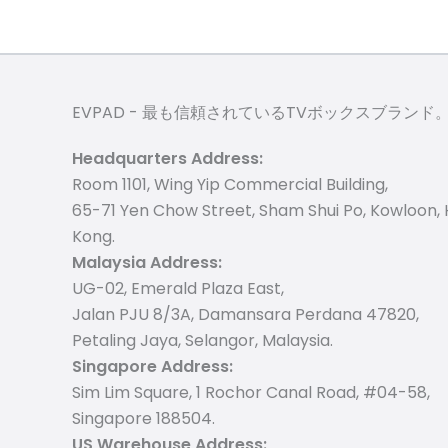
EVPAD - 最も信頼されているTVボックスブランド
Headquarters Address:
Room 1101, Wing Yip Commercial Building,
65-71 Yen Chow Street, Sham Shui Po, Kowloon,
Kong.
Malaysia Address:
UG-02, Emerald Plaza East,
Jalan PJU 8/3A, Damansara Perdana 47820,
Petaling Jaya, Selangor, Malaysia.
Singapore Address:
Sim Lim Square, 1 Rochor Canal Road, #04-58,
Singapore 188504.
US Warehouse Address: