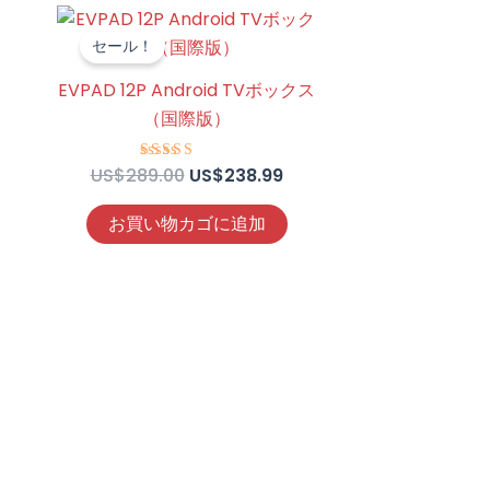
元
現
の
在
セール！
価
の
格
価
EVPAD 12P Android TVボックス
は
格
（国際版）
US$289.00
は
で
US$238.99
し
で
US$
289.00
US$
238.99
5段階中
た。
す。
4.57
の評価
お買い物カゴに追加