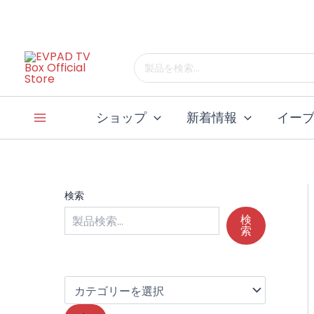
コ
ン
テ
カ
テ
検
ン
ゴ
索
ツ
リ
す
へ
ー
る：
ショップ
新着情報
イー
ス
を
選
キ
択
ッ
プ
検索
検
索