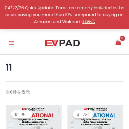
コ
04/22/26 Quick Update: Taxes are already included in the
ン
price, saving you more than 10% compared to buying on
テ
価
カ
日本語
Amazon and Walmart.
非表示
格
ン
テ
順:
高
ゴ
ツ
い
リ
へ
→
ー
安
ス
い
を
キ
選
ッ
択
11
プ
全6件を表示
元
現
元
現
の
在
の
在
セール！
セール！
価
の
価
の
格
価
格
価
は
格
は
格