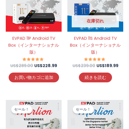
US$289.00
は
US$239.00
は
で
US$228.99
で
US$1
し
で
し
で
た。
す。
た。
す。
在庫切れ
EVPAD 11P Android TV
EVPAD 11S Android TV
Box（インターナショナル
Box（インターナショナル
版）
版）
US$
289.00
5段階中
US$
228.99
US$
239.00
5段階中
US$
189.99
4.69
4.70
の評価
の評価
お買い物カゴに追加
続きを読む
元
現
元
現
の
在
の
在
セール！
セール！
価
の
価
の
格
価
格
価
は
格
は
格
US$259.00
は
US$189.00
は