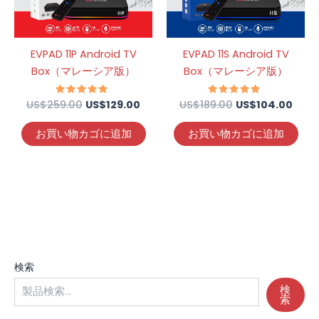
た。
す。
た。
す。
EVPAD 11P Android TV
EVPAD 11S Android TV
Box（マレーシア版）
Box（マレーシア版）
US$
259.00
5段階中
US$
129.00
US$
189.00
5段階中
US$
104.00
4.88
5.00
の評価
の評価
お買い物カゴに追加
お買い物カゴに追加
検索
検
索