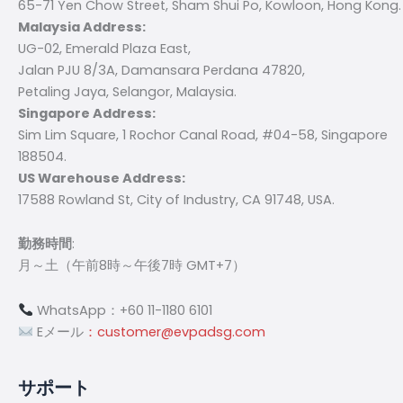
65-71 Yen Chow Street, Sham Shui Po, Kowloon, Hong Kong.
Malaysia Address:
UG-02, Emerald Plaza East,
Jalan PJU 8/3A, Damansara Perdana 47820,
Petaling Jaya, Selangor, Malaysia.
Singapore Address:
Sim Lim Square, 1 Rochor Canal Road, #04-58, Singapore
188504.
US Warehouse Address:
17588 Rowland St, City of Industry, CA 91748, USA.
勤務時間
:
月～土（午前8時～午後7時 GMT+7）
WhatsApp：+60 11-1180 6101
Eメール
：customer@evpadsg.com
サポート