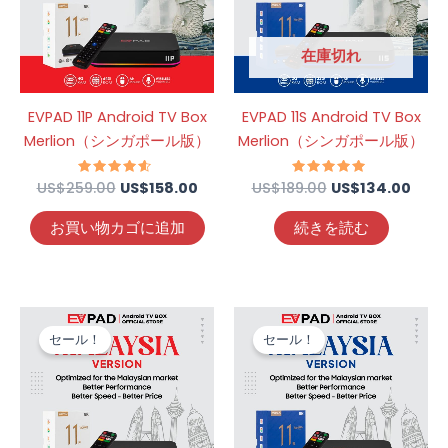
で
US$158.00
で
US$1
し
で
し
で
た。
す。
た。
す。
在庫切れ
EVPAD 11P Android TV Box
EVPAD 11S Android TV Box
Merlion（シンガポール版）
Merlion（シンガポール版）
US$
259.00
5段階中
US$
158.00
US$
189.00
5段階中
US$
134.00
4.39
4.75
の評価
の評価
お買い物カゴに追加
続きを読む
元
現
元
現
の
在
の
在
セール！
セール！
価
の
価
の
格
価
格
価
は
格
は
格
US$259.00
は
US$189.00
は
で
US$129.00
で
US$1
し
で
し
で