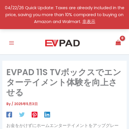
コ
04/22/26 Quick Update: Taxes are already included in the
ン
price, saving you more than 10% compared to buying on
テ
日本語
Amazon and Walmart.
非表示
ン
ツ
へ
ス
キ
ッ
プ
EVPAD 11S TVボックスでエン
ターテイメント体験を向上さ
せる
By
/
2025年5月3日
お金をかけずにホームエンターテイメントをアップグレー