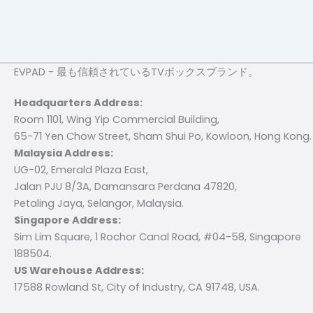
EVPAD - 最も信頼されているTVボックスブランド。
Headquarters Address:
Room 1101, Wing Yip Commercial Building,
65-71 Yen Chow Street, Sham Shui Po, Kowloon, Hong Kong.
Malaysia Address:
UG-02, Emerald Plaza East,
Jalan PJU 8/3A, Damansara Perdana 47820,
Petaling Jaya, Selangor, Malaysia.
Singapore Address:
Sim Lim Square, 1 Rochor Canal Road, #04-58, Singapore
188504.
US Warehouse Address:
17588 Rowland St, City of Industry, CA 91748, USA.