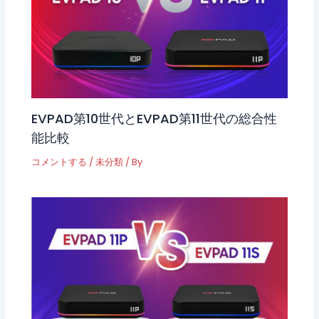
EVPAD第10世代とEVPAD第11世代の総合性
能比較
コメントする
/
未分類
/ By