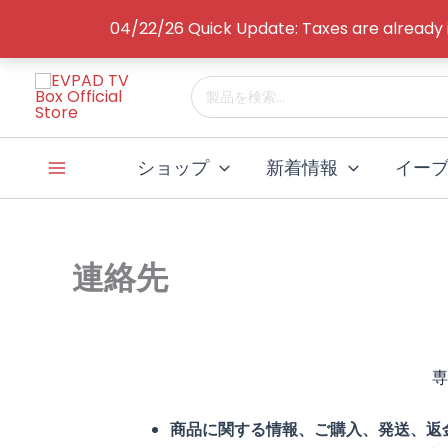
コ
04/22/26 Quick Update: Taxes are already
ン
テ
検
ン
索
ツ
す
へ
る：
ショップ
新着情報
イー
ス
キ
ッ
プ
連絡先
専
商品に関する情報、ご購入、発送、返