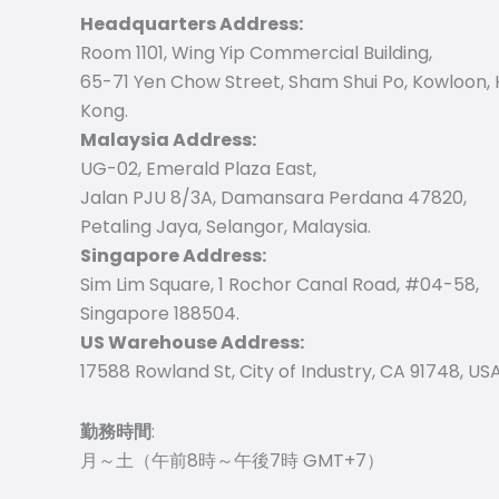
Headquarters Address:
Room 1101, Wing Yip Commercial Building,
65-71 Yen Chow Street, Sham Shui Po, Kowloon,
Kong.
Malaysia Address:
UG-02, Emerald Plaza East,
Jalan PJU 8/3A, Damansara Perdana 47820,
Petaling Jaya, Selangor, Malaysia.
Singapore Address:
Sim Lim Square, 1 Rochor Canal Road, #04-58,
Singapore 188504.
US Warehouse Address:
17588 Rowland St, City of Industry, CA 91748, USA
勤務時間
:
月～土（午前8時～午後7時 GMT+7）