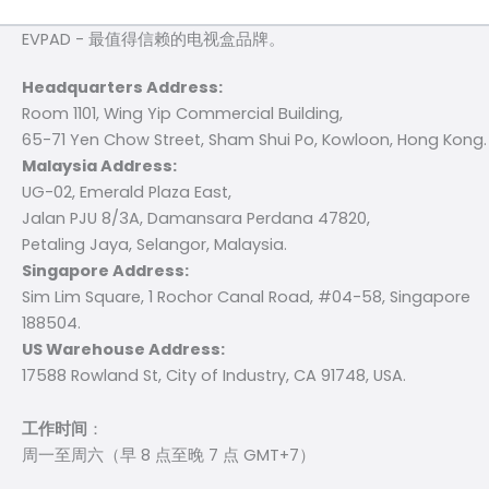
EVPAD - 最值得信赖的电视盒品牌。
Headquarters Address:
Room 1101, Wing Yip Commercial Building,
65-71 Yen Chow Street, Sham Shui Po, Kowloon, Hong Kong.
Malaysia Address:
UG-02, Emerald Plaza East,
Jalan PJU 8/3A, Damansara Perdana 47820,
Petaling Jaya, Selangor, Malaysia.
Singapore Address:
Sim Lim Square, 1 Rochor Canal Road, #04-58, Singapore
188504.
US Warehouse Address:
17588 Rowland St, City of Industry, CA 91748, USA.
工作时间
：
周一至周六（早 8 点至晚 7 点 GMT+7）