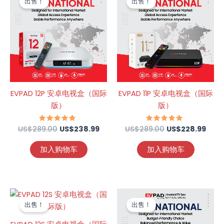
出售！
出售！
为：
价
为：
价
US$289.00。
格
US$289.00。
格
为：
为：
US$238.99。
US$2
EVPAD 12P 安卓电视盒（国际
EVPAD 11P 安卓电视盒（国际
版）
版）
US$
289.00
评分
US$
238.99
US$
289.00
评分
US$
228.99
4.57
4.69
&sol; 5
&sol; 5
加入购物车
加入购物车
原
当
原
当
价
前
价
前
出售！
出售！
为：
价
为：
价
US$239.00。
格
US$239.00。
格