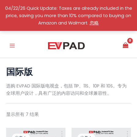
跳
04/22/26 Quick Update: Taxes are already included in the
至
price, saving you more than 10% compared to buying on
内
按
选
简体中文
Amazon and Walmart.
忽略
价
容
择
格
排
一
序：
个
从
类
高
到
别
低
国际版
选购 EVPAD 国际版电视盒，包括 11P、11S、10P 和 10S。专为
全球用户设计，具有广泛的内容访问和全球兼容性。
显示所有 7 结果
原
当
原
当
价
前
价
前