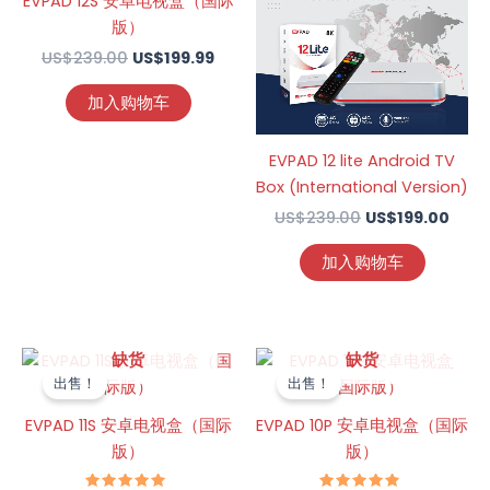
EVPAD 12S 安卓电视盒（国际
为：
为：
版）
US$199.99。
US$1
US$
239.00
US$
199.99
加入购物车
EVPAD 12 lite Android TV
Box (International Version)
US$
239.00
US$
199.00
加入购物车
原
当
原
当
缺货
缺货
价
前
价
前
出售！
出售！
为：
价
为：
价
US$239.00。
格
US$259.00。
格
EVPAD 11S 安卓电视盒（国际
EVPAD 10P 安卓电视盒（国际
为：
为：
版）
版）
US$189.99。
US$1