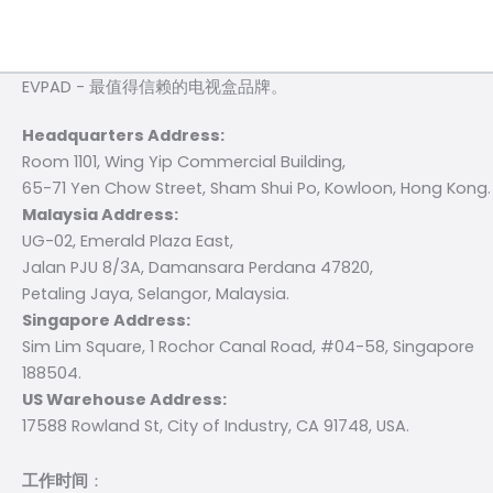
EVPAD - 最值得信赖的电视盒品牌。
Headquarters Address:
Room 1101, Wing Yip Commercial Building,
65-71 Yen Chow Street, Sham Shui Po, Kowloon, Hong Kong.
Malaysia Address:
UG-02, Emerald Plaza East,
Jalan PJU 8/3A, Damansara Perdana 47820,
Petaling Jaya, Selangor, Malaysia.
Singapore Address:
Sim Lim Square, 1 Rochor Canal Road, #04-58, Singapore
188504.
US Warehouse Address:
17588 Rowland St, City of Industry, CA 91748, USA.
工作时间
：