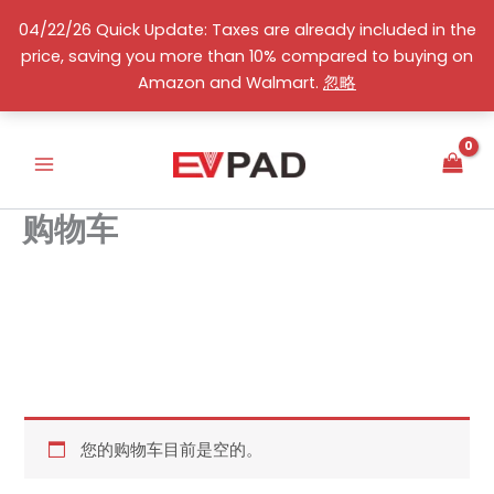
跳
04/22/26 Quick Update: Taxes are already included in the
至
price, saving you more than 10% compared to buying on
内
简体中文
Amazon and Walmart.
忽略
容
购物车
您的购物车目前是空的。