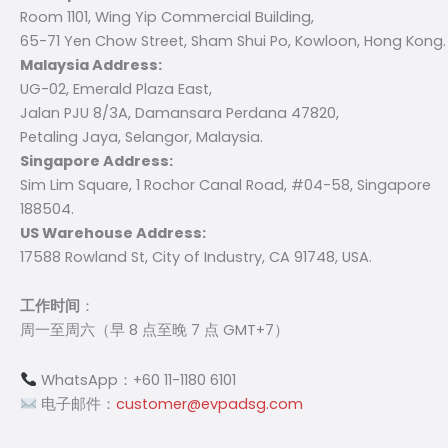
Room 1101, Wing Yip Commercial Building,
65-71 Yen Chow Street, Sham Shui Po, Kowloon, Hong Kong.
Malaysia Address:
UG-02, Emerald Plaza East,
Jalan PJU 8/3A, Damansara Perdana 47820,
Petaling Jaya, Selangor, Malaysia.
Singapore Address:
Sim Lim Square, 1 Rochor Canal Road, #04-58, Singapore
188504.
US Warehouse Address:
17588 Rowland St, City of Industry, CA 91748, USA.
工作时间
：
周一至周六（早 8 点至晚 7 点 GMT+7）
WhatsApp：+60 11-1180 6101
电子邮件：
customer@evpadsg.com