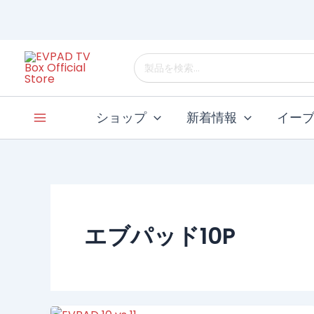
コ
ン
テ
検
ン
索
ツ
す
へ
る：
ショップ
新着情報
イー
ス
キ
ッ
プ
エブパッド10P