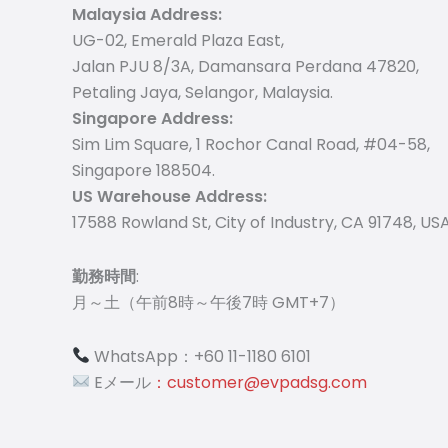
Malaysia Address:
UG-02, Emerald Plaza East,
Jalan PJU 8/3A, Damansara Perdana 47820,
Petaling Jaya, Selangor, Malaysia.
Singapore Address:
Sim Lim Square, 1 Rochor Canal Road, #04-58,
Singapore 188504.
US Warehouse Address:
17588 Rowland St, City of Industry, CA 91748, USA
勤務時間
:
月～土（午前8時～午後7時 GMT+7）
WhatsApp：+60 11-1180 6101
Eメール
：customer@evpadsg.com