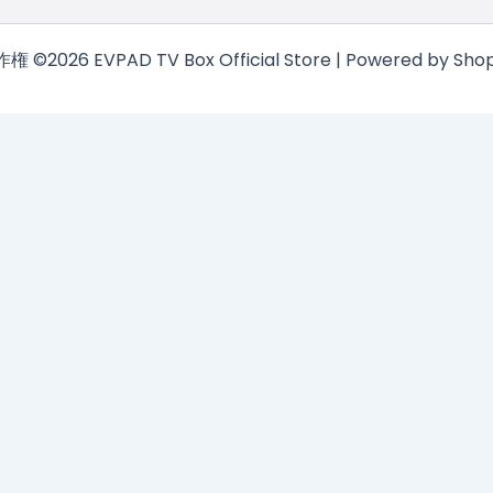
権 ©2026 EVPAD TV Box Official Store | Powered by Shop
今なら10％オフ！
简体中文
(
簡体中国語
)
English
(
英語
)
日本語