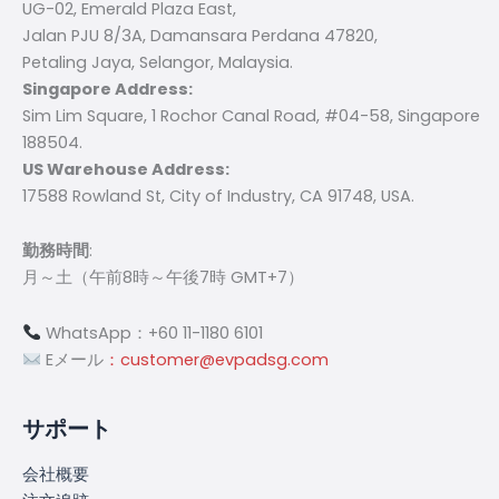
UG-02, Emerald Plaza East,
Jalan PJU 8/3A, Damansara Perdana 47820,
Petaling Jaya, Selangor, Malaysia.
Singapore Address:
Sim Lim Square, 1 Rochor Canal Road, #04-58, Singapore
188504.
US Warehouse Address:
17588 Rowland St, City of Industry, CA 91748, USA.
勤務時間
:
月～土（午前8時～午後7時 GMT+7）
WhatsApp：+60 11-1180 6101
Eメール
：customer@evpadsg.com
サポート
会社概要