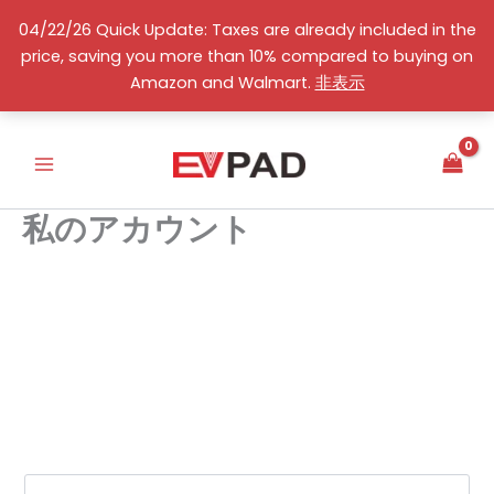
コ
04/22/26 Quick Update: Taxes are already included in the
ン
price, saving you more than 10% compared to buying on
テ
日本語
Amazon and Walmart.
非表示
ン
ツ
へ
ス
キ
私のアカウント
ッ
プ