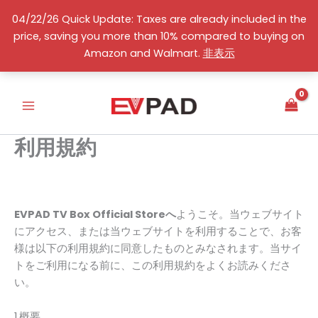
コ
04/22/26 Quick Update: Taxes are already included in the
ン
price, saving you more than 10% compared to buying on
テ
日本語
Amazon and Walmart.
非表示
ン
ツ
へ
ス
キ
利用規約
ッ
プ
利用規約
EVPAD TV Box Official Storeへ
ようこそ。当ウェブサイト
にアクセス、または当ウェブサイトを利用することで、お客
様は以下の利用規約に同意したものとみなされます。当サイ
トをご利用になる前に、この利用規約をよくお読みくださ
い。
1.概要