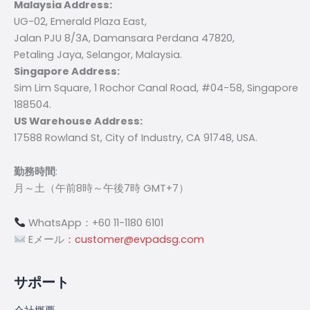
Malaysia Address:
UG-02, Emerald Plaza East,
Jalan PJU 8/3A, Damansara Perdana 47820,
Petaling Jaya, Selangor, Malaysia.
Singapore Address:
Sim Lim Square, 1 Rochor Canal Road, #04-58, Singapore
188504.
US Warehouse Address:
17588 Rowland St, City of Industry, CA 91748, USA.
勤務時間
:
月～土（午前8時～午後7時 GMT+7）
WhatsApp：+60 11-1180 6101
Eメール
：customer@evpadsg.com
サポート