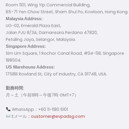
Room 1101, Wing Yip Commercial Building,
65-71 Yen Chow Street, Sham Shui Po, Kowloon, Hong Kong.
Malaysia Address:
UG-02, Emerald Plaza East,
Jalan PJU 8/3A, Damansara Perdana 47820,
Petaling Jaya, Selangor, Malaysia.
Singapore Address:
Sim Lim Square, 1 Rochor Canal Road, #04-58, Singapore
188504.
US Warehouse Address:
17588 Rowland St, City of Industry, CA 91748, USA.
:
勤務時間
月～土（午前8時～午後7時 GMT+7）
WhatsApp：+60 11-1180 6101
Eメール
：customer@evpadsg.com