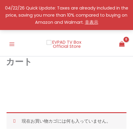
コ
04/22/26 Quick Update: Taxes are already included in the
ン
price, saving you more than 10% compared to buying on
テ
日本語
Amazon and Walmart.
非表示
ン
ツ
へ
ス
キ
カート
ッ
プ
現在お買い物カゴには何も入っていません。